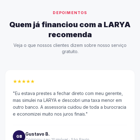
DEPOIMENTOS
Quem já financiou com a LARYA
recomenda
Veja o que nossos clientes dizem sobre nosso serviço
gratuito.
★
★
★
★
★
"
Eu estava prestes a fechar direto com meu gerente,
mas simulei na LARYA e descobri uma taxa menor em
outro banco. A assessoria cuidou de toda a burocracia
e economizei muito nos juros finais.
"
Gustavo B.
GB
Comprou seu 1º imóvel
·
São Paulo