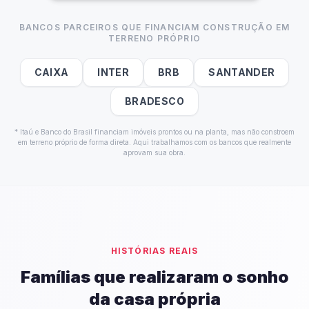
BANCOS PARCEIROS QUE FINANCIAM CONSTRUÇÃO EM
TERRENO PRÓPRIO
CAIXA
INTER
BRB
SANTANDER
BRADESCO
* Itaú e Banco do Brasil financiam imóveis prontos ou na planta, mas não constroem
em terreno próprio de forma direta. Aqui trabalhamos com os bancos que realmente
aprovam sua obra.
HISTÓRIAS REAIS
Famílias que realizaram o sonho
da casa própria