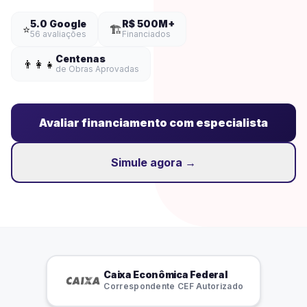
5.0 Google
R$ 500M+
⭐
🏗️
56 avaliações
Financiados
Centenas
👨‍👩‍👧
de Obras Aprovadas
Avaliar financiamento com especialista
Simule agora →
Caixa Econômica Federal
Correspondente CEF Autorizado