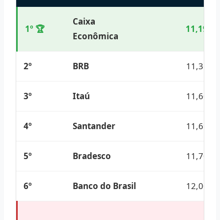
Caixa
1º 🏆
11,19%
Econômica
2º
BRB
11,36%
3º
Itaú
11,60%
4º
Santander
11,69%
5º
Bradesco
11,70%
6º
Banco do Brasil
12,00%